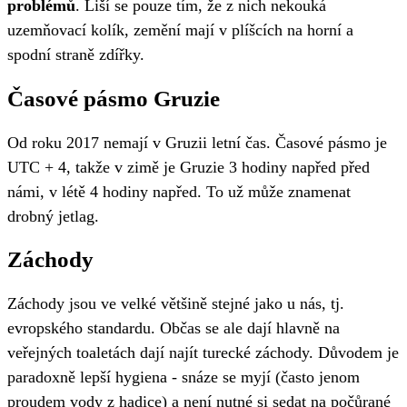
problémů
. Liší se pouze tím, že z nich nekouká
uzemňovací kolík, zemění mají v plíšcích na horní a
spodní straně zdířky.
Časové pásmo Gruzie
Od roku 2017 nemají v Gruzii letní čas. Časové pásmo je
UTC + 4, takže v zimě je Gruzie 3 hodiny napřed před
námi, v létě 4 hodiny napřed. To už může znamenat
drobný jetlag.
Záchody
Záchody jsou ve velké většině stejné jako u nás, tj.
evropského standardu. Občas se ale dají hlavně na
veřejných toaletách dají najít turecké záchody. Důvodem je
paradoxně lepší hygiena - snáze se myjí (často jenom
proudem vody z hadice) a není nutné si sedat na počůrané