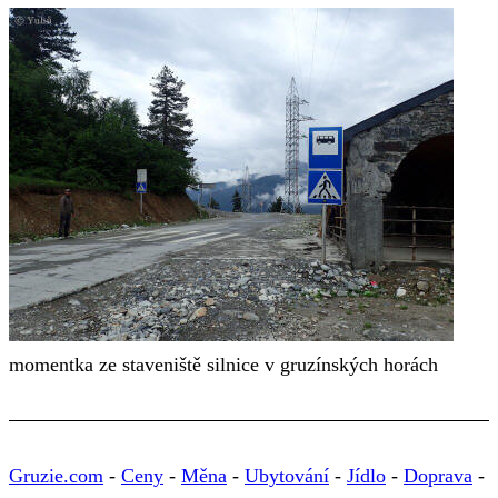
momentka ze staveniště silnice v gruzínských horách
Gruzie.com
-
Ceny
-
Měna
-
Ubytování
-
Jídlo
-
Doprava
-