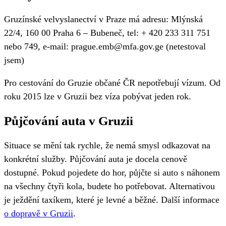
Gruzínské velvyslanectví v Praze má adresu: Mlýnská
22/4, 160 00 Praha 6 – Bubeneč, tel: + 420 233 311 751
nebo 749, e-mail: prague.emb@mfa.gov.ge (netestoval
jsem)
Pro cestování do Gruzie občané ČR nepotřebují vízum. Od
roku 2015 lze v Gruzii bez víza pobývat jeden rok.
Půjčování auta v Gruzii
Situace se mění tak rychle, že nemá smysl odkazovat na
konkrétní služby. Půjčování auta je docela cenově
dostupné. Pokud pojedete do hor, půjčte si auto s náhonem
na všechny čtyři kola, budete ho potřebovat. Alternativou
je ježdění taxíkem, které je levné a běžné. Další informace
o dopravě v Gruzii
.