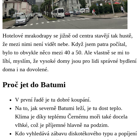
Hotelové mrakodrapy se jižně od centra stavějí tak hustě,
že mezi nimi není vidět nebe. Když jsem patra počítal,
bylo to obvykle něco mezi 40 a 50. Ale vlastně se mi to
líbí, myslím, že vysoké domy jsou pro lidi správné bydlení
doma i na dovolené.
Proč jet do Batumi
V první řadě je tu dobré koupání.
Na to, jak severně Batumi leží, je tu dost teplo.
Klima je díky teplému Černému moři také docela
vlhké, což je příjemné hlavně na podzim.
Kdo vyhledává zábavu diskotékového typu a popíjení