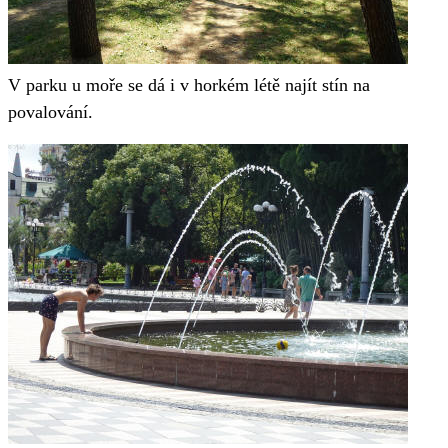
V parku u moře se dá i v horkém létě najít stín na
povalování.