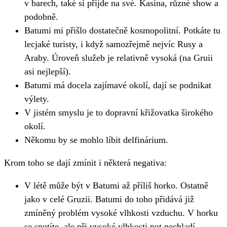
v barech, také si přijde na své. Kasina, různé show a
podobně.
Batumi mi přišlo dostatečně kosmopolitní. Potkáte tu
lecjaké turisty, i když samozřejmě nejvíc Rusy a
Araby. Úroveň služeb je relativně vysoká (na Gruii
asi nejlepší).
Batumi má docela zajímavé okolí, dají se podnikat
výlety.
V jistém smyslu je to dopravní křižovatka širokého
okolí.
Někomu by se mohlo líbit delfinárium.
Krom toho se dají zmínit i některá negativa:
V létě může být v Batumi až příliš horko. Ostatně
jako v celé Gruzii. Batumi do toho přidává již
zmíněný problém vysoké vlhkosti vzduchu. V horku
se spotíte, ale při vysoké vlhkosti pot nechladí,