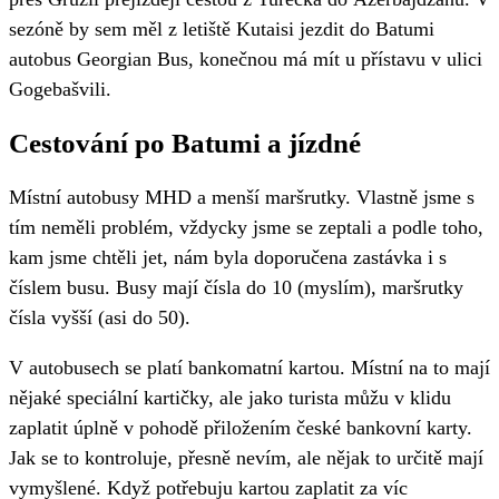
sezóně by sem měl z letiště Kutaisi jezdit do Batumi
autobus Georgian Bus, konečnou má mít u přístavu v ulici
Gogebašvili.
Cestování po Batumi a jízdné
Místní autobusy MHD a menší maršrutky. Vlastně jsme s
tím neměli problém, vždycky jsme se zeptali a podle toho,
kam jsme chtěli jet, nám byla doporučena zastávka i s
číslem busu. Busy mají čísla do 10 (myslím), maršrutky
čísla vyšší (asi do 50).
V autobusech se platí bankomatní kartou. Místní na to mají
nějaké speciální kartičky, ale jako turista můžu v klidu
zaplatit úplně v pohodě přiložením české bankovní karty.
Jak se to kontroluje, přesně nevím, ale nějak to určitě mají
vymyšlené. Když potřebuju kartou zaplatit za víc