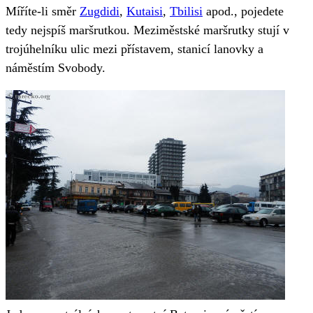
Míříte-li směr
Zugdidi
,
Kutaisi
,
Tbilisi
apod., pojedete
tedy nejspíš maršrutkou. Meziměstské maršrutky stují v
trojúhelníku ulic mezi přístavem, stanicí lanovky a
náměstím Svobody.