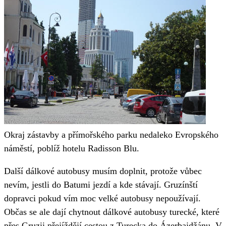
Okraj zástavby a přímořského parku nedaleko Evropského
náměstí, poblíž hotelu Radisson Blu.
Další dálkové autobusy musím doplnit, protože vůbec
nevím, jestli do Batumi jezdí a kde stávají. Gruzínští
dopravci pokud vím moc velké autobusy nepoužívají.
Občas se ale dají chytnout dálkové autobusy turecké, které
přes Gruzii přejíždějí cestou z Turecka do Ázerbajdžánu. V