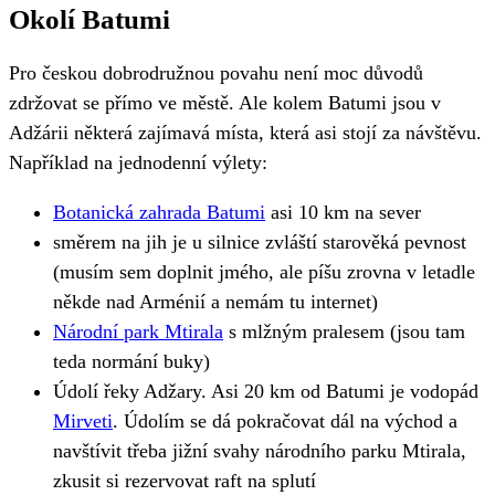
Okolí Batumi
Pro českou dobrodružnou povahu není moc důvodů
zdržovat se přímo ve městě. Ale kolem Batumi jsou v
Adžárii některá zajímavá místa, která asi stojí za návštěvu.
Například na jednodenní výlety:
Botanická zahrada Batumi
asi 10 km na sever
směrem na jih je u silnice zvláští starověká pevnost
(musím sem doplnit jmého, ale píšu zrovna v letadle
někde nad Arménií a nemám tu internet)
Národní park Mtirala
s mlžným pralesem (jsou tam
teda normání buky)
Údolí řeky Adžary. Asi 20 km od Batumi je vodopád
Mirveti
. Údolím se dá pokračovat dál na východ a
navštívit třeba jižní svahy národního parku Mtirala,
zkusit si rezervovat raft na splutí