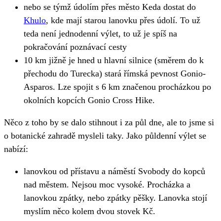
nebo se týmž údolím přes město Keda dostat do
Khulo
, kde mají starou lanovku přes údolí. To už
teda není jednodenní výlet, to už je spíš na
pokračování poznávací cesty
10 km jižně je hned u hlavní silnice (směrem do k
přechodu do Turecka) stará římská pevnost Gonio-
Asparos. Lze spojit s 6 km značenou procházkou po
okolních kopcích Gonio Cross Hike.
Něco z toho by se dalo stihnout i za půl dne, ale to jsme si
o botanické zahradě mysleli taky. Jako půldenní výlet se
nabízí:
lanovkou od přístavu a náměstí Svobody do kopců
nad městem. Nejsou moc vysoké. Procházka a
lanovkou zpátky, nebo zpátky pěšky. Lanovka stojí
myslím něco kolem dvou stovek Kč.