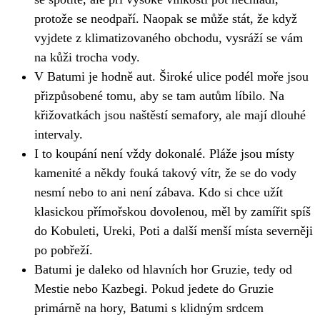
protože se neodpaří. Naopak se může stát, že když
vyjdete z klimatizovaného obchodu, vysráží se vám
na kůži trocha vody.
V Batumi je hodně aut. Široké ulice podél moře jsou
přizpůsobené tomu, aby se tam autům líbilo. Na
křižovatkách jsou naštěstí semafory, ale mají dlouhé
intervaly.
I to koupání není vždy dokonalé. Pláže jsou místy
kamenité a někdy fouká takový vítr, že se do vody
nesmí nebo to ani není zábava. Kdo si chce užít
klasickou přímořskou dovolenou, měl by zamířit spíš
do Kobuleti, Ureki, Poti a další menší místa severněji
po pobřeží.
Batumi je daleko od hlavních hor Gruzie, tedy od
Mestie nebo Kazbegi. Pokud jedete do Gruzie
primárně na hory, Batumi s klidným srdcem