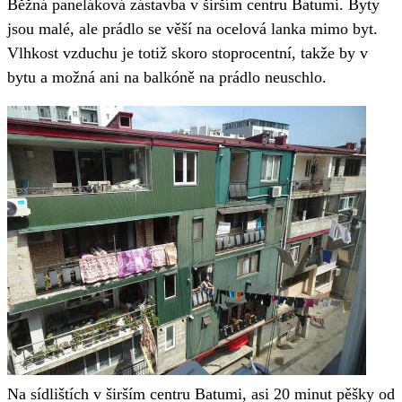
Běžná paneláková zástavba v širším centru Batumi. Byty
jsou malé, ale prádlo se věší na ocelová lanka mimo byt.
Vlhkost vzduchu je totiž skoro stoprocentní, takže by v
bytu a možná ani na balkóně na prádlo neuschlo.
Na sídlištích v širším centru Batumi, asi 20 minut pěšky od