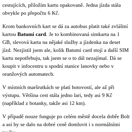
cestujících, přiložím kartu opakovaně. Jedna jízda stála
obvykle po přepočtu 6 Kč.
Krom bankovních kart se dá za autobus platit také zvláštní
kartou
Batumi card
. Je to kombinovaná simkarta na 1
GB, slevová karta na nějaké služby a jízdenka na deset
jízd. Nezjistil jsem ale, kolik Batumi card stojí a další SIM
kartu nepotřebuju, tak jsem se o to dál nezajímal. Dá se
koupit v infocentru u spodní stanice lanovky nebo v
oranžových automatech.
V místních maršrutkách se platí hotovostí, ale až při
výstupu. Většina cest stála jedno lari, tedy asi 9 Kč
(například z botanky, takže asi 12 km).
V případě nouze funguje po celém městě docela dobře Bolt
a asi by se dalo na dobré ceně domluvit i s normálními