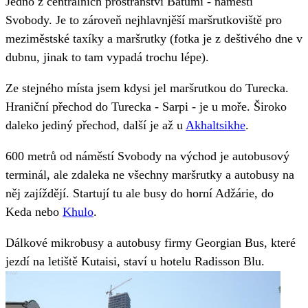
Jedno z centrálních prostranství Batumi - náměstí
Svobody. Je to zároveň nejhlavnjěší maršrutkoviště pro
meziměstské taxíky a maršrutky (fotka je z deštivého dne v
dubnu, jinak to tam vypadá trochu lépe).
Ze stejného místa jsem kdysi jel maršrutkou do Turecka.
Hraniční přechod do Turecka - Sarpi - je u moře. Široko
daleko jediný přechod, další je až u
Akhaltsikhe
.
600 metrů od náměstí Svobody na východ je autobusový
terminál, ale zdaleka ne všechny maršrutky a autobusy na
něj zajíždějí. Startují tu ale busy do horní Adžárie, do
Keda nebo
Khulo
.
Dálkové mikrobusy a autobusy firmy Georgian Bus, které
jezdí na letiště Kutaisi, staví u hotelu Radisson Blu.