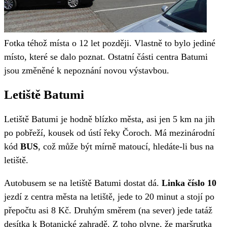
Fotka téhož místa o 12 let později. Vlastně to bylo jediné
místo, které se dalo poznat. Ostatní části centra Batumi
jsou změněné k nepoznání novou výstavbou.
Letiště Batumi
Letiště Batumi je hodně blízko města, asi jen 5 km na jih
po pobřeží, kousek od ústí řeky Čoroch. Má mezinárodní
kód
BUS
, což může být mírně matoucí, hledáte-li bus na
letiště.
Autobusem se na letiště Batumi dostat dá.
Linka číslo 10
jezdí z centra města na letiště, jede to 20 minut a stojí po
přepočtu asi 8 Kč. Druhým směrem (na sever) jede tatáž
desítka k Botanické zahradě. Z toho plyne, že maršrutka