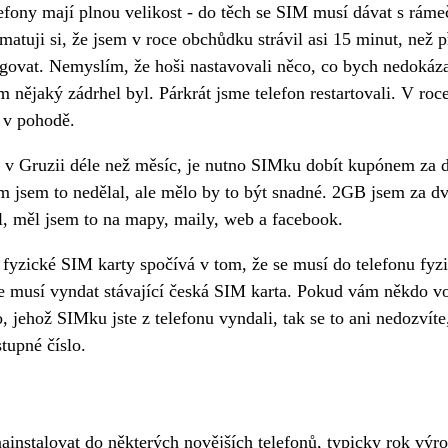
efony mají plnou velikost - do těch se SIM musí dávat s ráme
amatuji si, že jsem v roce obchůdku strávil asi 15 minut, než 
govat. Nemyslím, že hoši nastavovali něco, co bych nedokáza
m nějaký zádrhel byl. Párkrát jsme telefon restartovali. V roc
 v pohodě.
 v Gruzii déle než měsíc, je nutno SIMku dobít kupónem za d
m jsem to nedělal, ale mělo by to být snadné. 2GB jsem za d
l, měl jsem to na mapy, maily, web a facebook.
yzické SIM karty spočívá v tom, že se musí do telefonu fyzi
e musí vyndat stávající česká SIM karta. Pokud vám někdo v
o, jehož SIMku jste z telefonu vyndali, tak se to ani nedozvíte,
tupné číslo.
ainstalovat do některých novějších telefonů, typicky rok výr