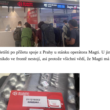
letišti po příletu spoje z Prahy u stánku operátora Magti. U ji
nikdo ve frontě nestojí, asi protože všichni vědí, že Magti má