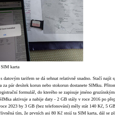
 SIM karta
s datovým tarifem se dá sehnat relativně snadno. Stačí najít 
a za pár desítek korun nebo stokorun dostanete SIMku. Přito
egistrační formulář, do kterého se zapisuje jméno gruzínský
IMka aktivuje a nabije daty - 2 GB stály v roce 2016 po přep
roce 2023 by 3 GB (bez telefonování) měly stát 140 Kč, 5 G
livněná tím, že prvních asi 80 Kč stojí ta SIM karta, dál se pl