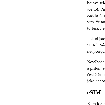
bojové tel
jde to). P
začalo fun
vím, že ta
to funguje
Pokud jste
50 Kč. Sá
nevyčerpa
Nevýhoda f
a přitom s
české čísl
jako nedos
eSIM
Esim jde n