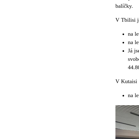
balíčky.
V Tbilisi
na le
na l
Já j
svob
44.80
V Kutaisi
na l