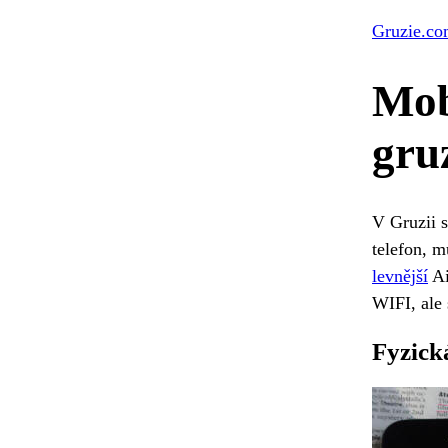
Gruzie.c
Mob
gru
V Gruzii s
telefon, m
levnější
Ai
WIFI, ale 
Fyzick