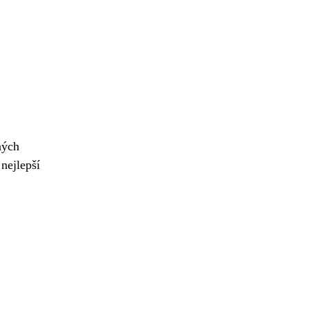
ných
 nejlepší