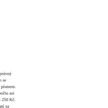
správný
m se
m písmem.
očtu asi
B 250 Kč.
atí za