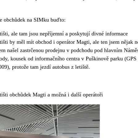
 je obchůdek na SIMku buďto:
tišti, ale tam jsou nepříjemní a poskytují divné informace
etišti by měl mít obchod i operátor Magti, ale ten jsem nějak n
sem našel zastrčenou prodejnu v podchodu pod hlavním Námě
ody, kousek od informačního centra v Puškinově parku (GPS
09), protože tam jezdí autobus z letiště.
etišti obchůdek Magti a možná i další operátoři