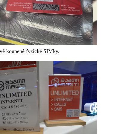
ově koupené fyzické SIMky.