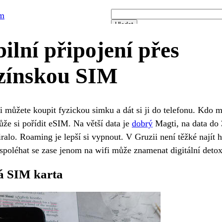
om
ilní připojení přes
zínskou SIM
i můžete koupit fyzickou simku a dát si ji do telefonu. Kdo m
ůže si pořídit eSIM. Na větší data je
dobrý
Magti, na data do
ralo. Roaming je lepší si vypnout. V Gruzii není těžké najít 
spoléhat se zase jenom na wifi může znamenat digitální detox
á SIM karta