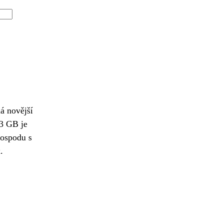
á novější
 3 GB je
hospodu s
.