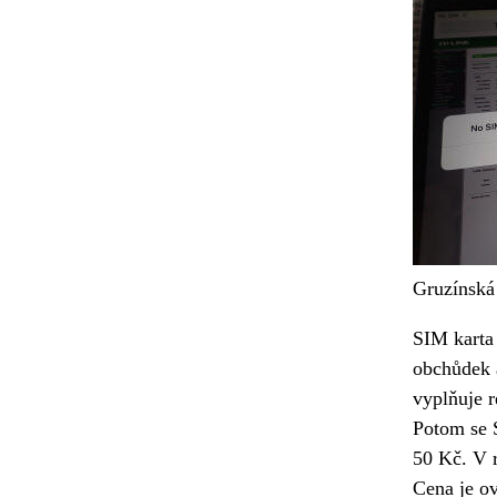
Gruzínská
SIM karta 
obchůdek 
vyplňuje r
Potom se S
50 Kč. V 
Cena je ov