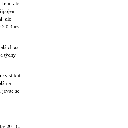
čkem, ale
připojení
l, ale
e 2023 už
alších asi
va týdny
cky strkat
olá na
 jevíte se
oby 2018 a