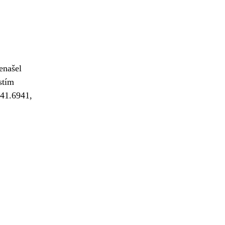
enašel
stím
 41.6941,