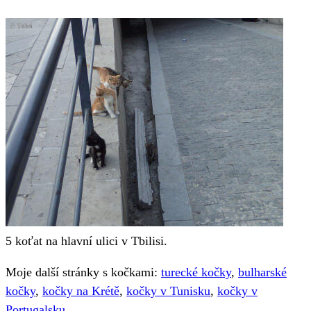
5 koťat na hlavní ulici v Tbilisi.
Moje další stránky s kočkami:
turecké kočky
,
bulharské
kočky
,
kočky na Krétě
,
kočky v Tunisku
,
kočky v
Portugalsku