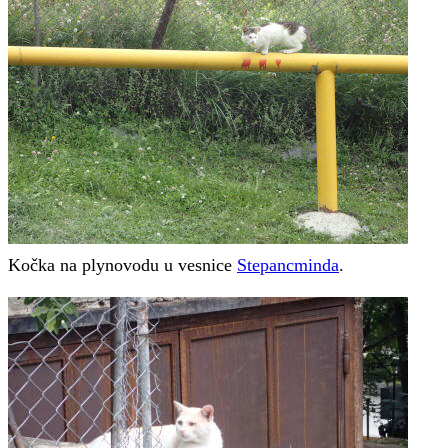
Kočka na plynovodu u vesnice
Stepancminda
.