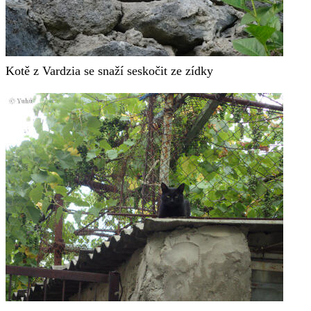
Kotě z Vardzia se snaží seskočit ze zídky