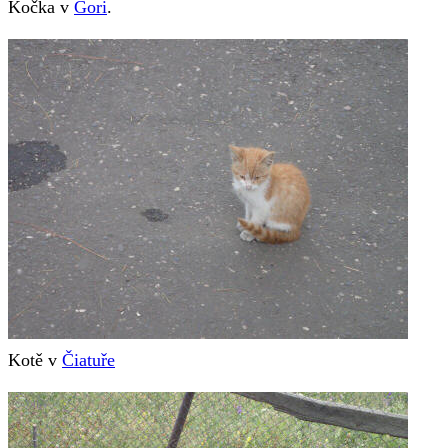
Kočka v
Gori
.
Kotě v
Čiatuře