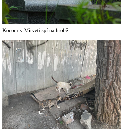
Kocour v Mirveti spí na hrobě