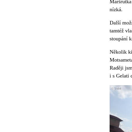
Maršrutka 
nízká.
Další možn
tamtéž vla
stoupání k
Několik ki
Motsameta.
Raději jsm
i s Gelati