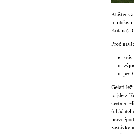
Klášter Ge
tu občas 
Kutaisi). 
Proč navšt
krás
výji
pro 
Gelati lež
to jde z K
cesta a re
(uhádateln
pravděpodo
zastávky 