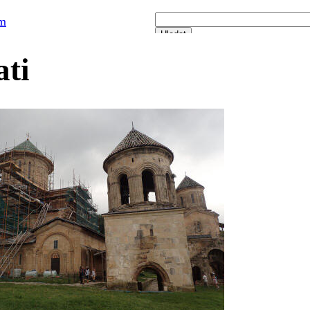
om
ati