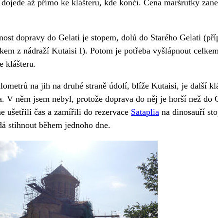
dojede až přímo ke klášteru, kde končí. Cena maršrutky zan
ost dopravy do Gelati je stopem, dolů do Starého Gelati (př
kem z nádraží Kutaisi I). Potom je potřeba vyšlápnout celkem
e klášteru.
lometrů na jih na druhé straně údolí, blíže Kutaisi, je další kl
 V něm jsem nebyl, protože doprava do něj je horší než do G
e ušetřili čas a zamířili do rezervace
Sataplia
na dinosauří sto
 dá stihnout během jednoho dne.