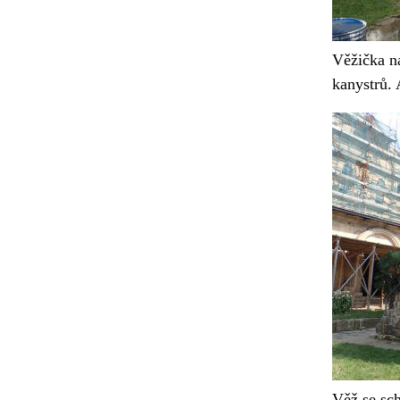
Věžička na
kanystrů. 
Věž se sch