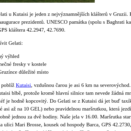
lati u Kutaisi je jeden z nejvýznamnějších klášterů v Gruzii. 
inaugurace prezidentů. UNESCO památka (spolu s Baghrati ka
GPS kláštera 42.2947, 42.7690.
ívit Gelati:
ný výhled
mečné fresky v kostele
Gruzínce důležité místo
í poblíž
Kutaisi
, vzdušnou čarou je asi 6 km na severovýchod.
utaisi blbě, protože kromě hlavní silnice tam nevede žádná 
liéf je hodně kopcovitý. Do Gelati se z Kutaisi dá jet buď tax
é asi až na 10 GEL) nebo pravidelnou maršrutkou, která jezd
bně jednou za dvě hodiny. Naše jela v 16.00. Maršrutka star
na ulici Mari Brosse, kousek od hospody Barca, GPS 42.2730