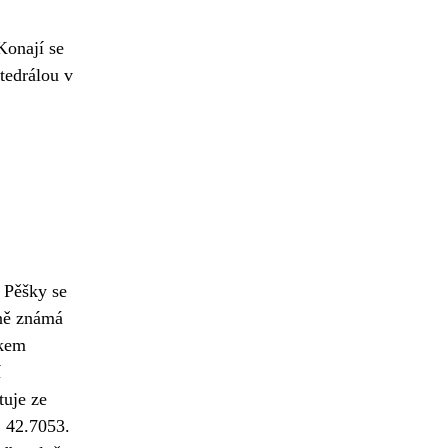
Konají se
tedrálou v
 Pěšky se
mně známá
íkem
í
tuje ze
, 42.7053.