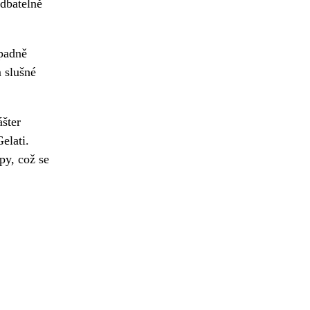
edbatelně
ípadně
 slušné
ášter
elati.
py, což se