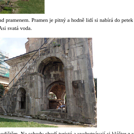
d pramenem. Pramen je pitný a hodně lidí si nabírá do petek
Asi svatá voda.
odištěm. Na schody chodí turisté a vychutnávají si klášter z 